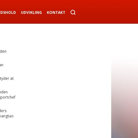
NDSHOLD
UDVIKLING
KONTAKT
 den
an
tyder at
nden
sportchef
ders
Jiangtao