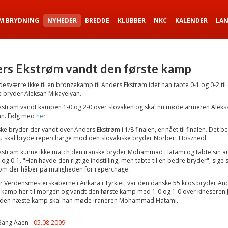
M BRYDNING
NYHEDER
BREDDE
KLUBBER
NKC
KALENDER
LA
rs Ekstrøm vandt den første kamp
desværre ikke til en bronzekamp til Anders Ekstrøm idet han tabte 0-1 og 0-2 til
 bryder Aleksan Mikayelyan.
kstrøm vandt kampen 1-0 og 2-0 over slovaken og skal nu møde armeren Aleks
an.
Følg med
her
ke bryder der vandt over Anders Ekstrøm i 1/8 finalen, er nået til finalen. Det be
u skal bryde repercharge mod den slovakiske bryder Norbert Hosznedl.
kstrøm kunne ikke match den iranske bryder Mohammad Hatami og tabte sin a
og 0-1. "Han havde den rigtige indstilling, men tabte til en bedre bryder", sige 
lom der håber på muligheden for reperchage.
r Verdensmesterskaberne i Ankara i Tyrkiet, var den danske 55 kilos bryder An
 kamp her til morgen og vandt den første kamp med 1-0 og 1-0 over kineseren 
 den næste kamp skal han møde iraneren Mohammad Hatami.
Bang Aaen -
05.08.2009