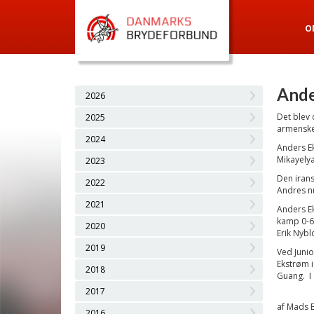
O
Ande
2026
Det blev 
2025
armenske
2024
Anders E
Mikayely
2023
Den irans
2022
Andres n
2021
Anders E
kamp 0-6 
2020
Erik Nyb
2019
Ved Junio
Ekstrøm i
2018
Guang. I
2017
af Mads 
2016