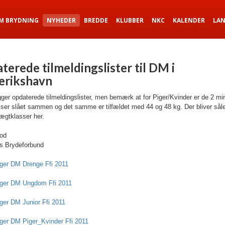
M BRYDNING
NYHEDER
BREDDE
KLUBBER
NKC
KALENDER
LA
terede tilmeldingslister til DM i
erikshavn
gger opdaterede tilmeldingslister, men bemærk at for Piger/Kvinder er de 2 mi
ser slået sammen og det samme er tilfældet med 44 og 48 kg. Der bliver sål
ægtklasser her.
god
 Brydeforbund
nger DM Drenge Ffi 2011
nger DM Ungdom Ffi 2011
ger DM Junior Ffi 2011
nger DM Piger_Kvinder Ffi 2011