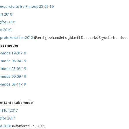
evet referat fra R-møde 25-05-19
rt 2018
 for 2018
or 2019
protokollat for 2018
(Færdig behandlet og klar til Danmarks Brydeforbunds und
lsesmøder
b-møde 19-01-19
b-møde 06-04-19
b-møde 25-05-19
b-møde 09-09-19
b-møde 02-11-19
entantskabsmøde
rt for 2017
 for 2017
or 2018
(Revideret juni 2018)