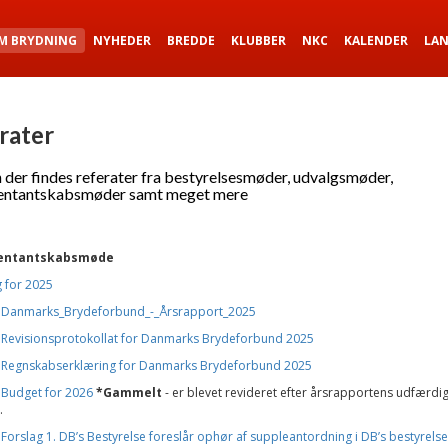
M BRYDNING
NYHEDER
BREDDE
KLUBBER
NKC
KALENDER
LA
rater
 der findes referater fra bestyrelsesmøder, udvalgsmøder,
entantskabsmøder samt meget mere
entantskabsmøde
 for 2025
-
Danmarks_Brydeforbund_-_Årsrapport_2025
-
Revisionsprotokollat for Danmarks Brydeforbund 2025
-
Regnskabserklæring for Danmarks Brydeforbund 2025
-
Budget for 2026
*Gammelt
- er blevet revideret efter årsrapportens udfærdig
.
-
Forslag 1. DB’s Bestyrelse foreslår ophør af suppleantordning i DB’s bestyrelse