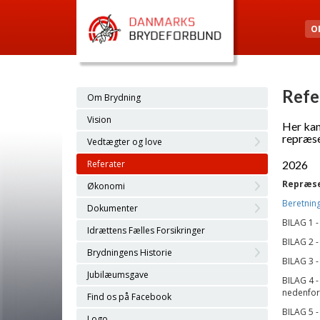
O
Refe
Om Brydning
Vision
Her kan
repræs
Vedtægter og love
Referater
2026
Repræs
Økonomi
Beretning
Dokumenter
BILAG 1 
Idrættens Fælles Forsikringer
BILAG 2 
Brydningens Historie
BILAG 3 
Jubilæumsgave
BILAG 4 
nedenfor
Find os på Facebook
BILAG 5 
Logo