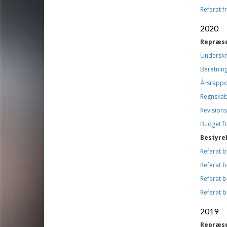
Referat 
2020
Repræs
Underskre
Beretning
Årsrappo
Regnskab
Revisions
Budget f
Bestyre
Referat 
Referat 
Referat 
Referat 
2019
Repræs