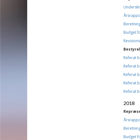
Underskr
Årsrappo
Beretning
Budget f
Revisions
Bestyre
Referat 
Referat 
Referat 
Referat 
Referat 
2018
Repræs
Årsrappo
Beretning
Budget f