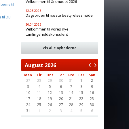
Velkommen til årsmødet 2026
berne til
12.05.2026
Dagsorden til næste bestyrelsesmøde
 til DB
30.04.2026
Velkommen til vores nye
tumlingeholdskonsulent
Vis alle nyhederne
August
2026
Man
Tir
Ons
Tor
Fre
Lør
Søn
27
28
29
30
31
1
2
3
4
5
6
7
8
9
10
11
12
13
14
15
16
17
18
19
20
21
22
23
24
25
26
27
28
29
30
31
1
2
3
4
5
6