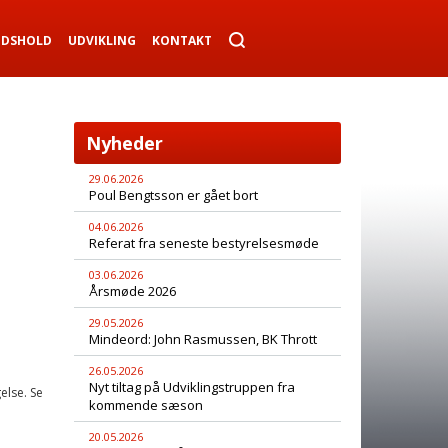
NDSHOLD
UDVIKLING
KONTAKT
Nyheder
29.06.2026
Poul Bengtsson er gået bort
04.06.2026
Referat fra seneste bestyrelsesmøde
03.06.2026
Årsmøde 2026
29.05.2026
Mindeord: John Rasmussen, BK Thrott
26.05.2026
Nyt tiltag på Udviklingstruppen fra
else. Se
kommende sæson
20.05.2026