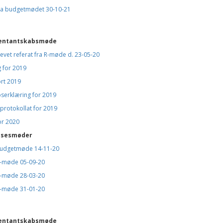
fra budgetmødet 30-10-21
entantskabsmøde
vet referat fra R-møde d. 23-05-20
 for 2019
rt 2019
serklæring for 2019
protokollat for 2019
or 2020
lsesmøder
budgetmøde 14-11-20
b-møde 05-09-20
b-møde 28-03-20
b-møde 31-01-20
entantskabsmøde