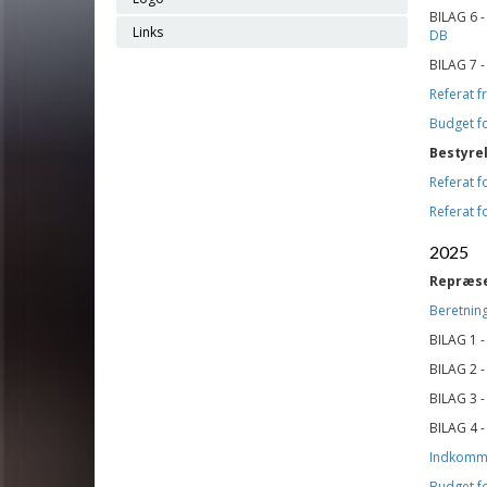
BILAG 6 
Links
DB
BILAG 7 
Referat 
Budget f
Bestyre
Referat 
Referat 
2025
Repræs
Beretning
BILAG 1 
BILAG 2 
BILAG 3 
BILAG 4 
Indkomme
Budget f