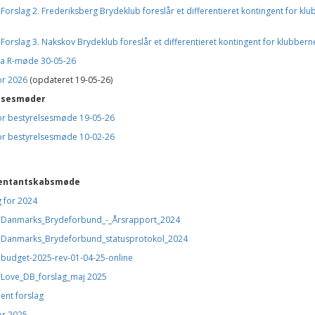
-
Forslag 2. Frederiksberg Brydeklub foreslår et differentieret kontingent for klub
-
Forslag 3. Nakskov Brydeklub foreslår et differentieret kontingent for klubberne
fra R-møde 30-05-26
or 2026
(opdateret 19-05-26)
lsesmøder
for bestyrelsesmøde 19-05-26
for bestyrelsesmøde 10-02-26
entantskabsmøde
 for 2024
-
Danmarks_Brydeforbund_-_Årsrapport_2024
-
Danmarks_Brydeforbund_statusprotokol_2024
-
budget-2025-rev-01-04-25-online
-
Love_DB_forslag_maj 2025
nt forslag
or 2025