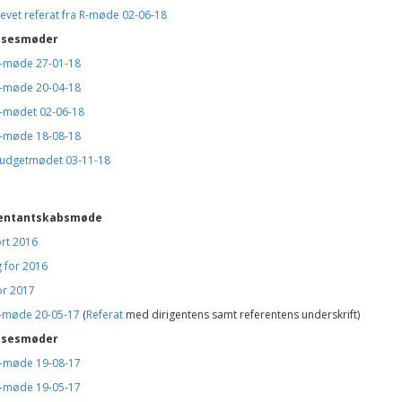
evet referat fra R-møde 02-06-18
lsesmøder
b-møde 27-01-18
b-møde 20-04-18
b-mødet 02-06-18
b-møde 18-08-18
budgetmødet 03-11-18
entantskabsmøde
rt 2016
 for 2016
or 2017
R-møde 20-05-17
(
Referat
med dirigentens samt referentens underskrift)
lsesmøder
b-møde 19-08-17
b-møde 19-05-17