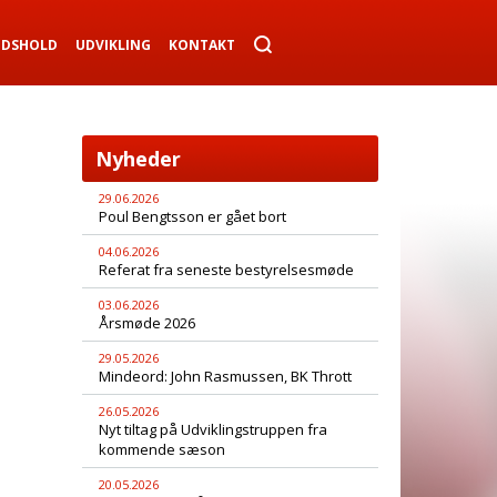
NDSHOLD
UDVIKLING
KONTAKT
Nyheder
29.06.2026
Poul Bengtsson er gået bort
04.06.2026
Referat fra seneste bestyrelsesmøde
03.06.2026
Årsmøde 2026
29.05.2026
Mindeord: John Rasmussen, BK Thrott
26.05.2026
Nyt tiltag på Udviklingstruppen fra
kommende sæson
20.05.2026