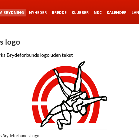
M BRYDNING
NYHEDER
BREDDE
KLUBBER
NKC
KALENDER
LA
s logo
s Brydeforbunds logo uden tekst
 Brydeforbunds Logo