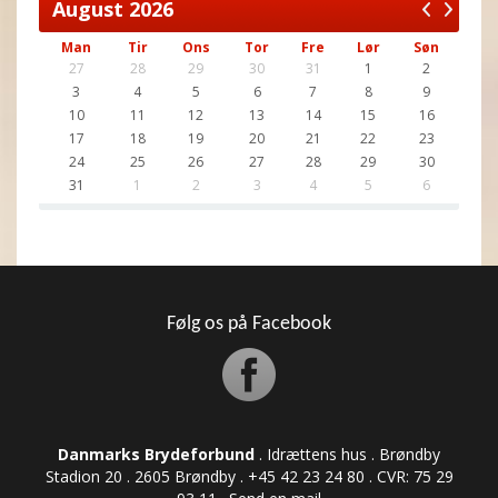
August
2026
Man
Tir
Ons
Tor
Fre
Lør
Søn
27
28
29
30
31
1
2
3
4
5
6
7
8
9
10
11
12
13
14
15
16
17
18
19
20
21
22
23
24
25
26
27
28
29
30
31
1
2
3
4
5
6
Følg os på Facebook
Danmarks Brydeforbund
. Idrættens hus . Brøndby
Stadion 20 . 2605 Brøndby . +45 42 23 24 80 . CVR: ​​​​​​75 29