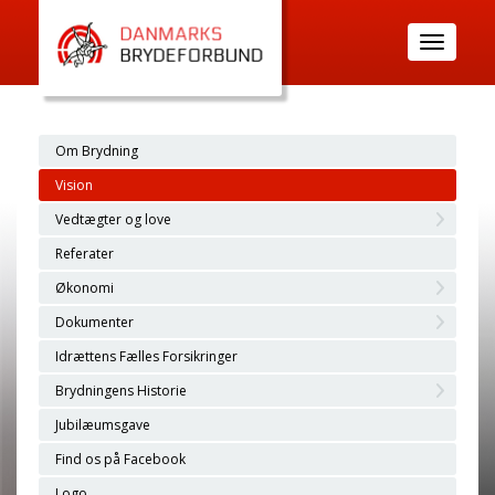
Toggle
navigatio
Om Brydning
Vision
Vedtægter og love
Referater
Økonomi
Dokumenter
Idrættens Fælles Forsikringer
Brydningens Historie
Jubilæumsgave
Find os på Facebook
Logo