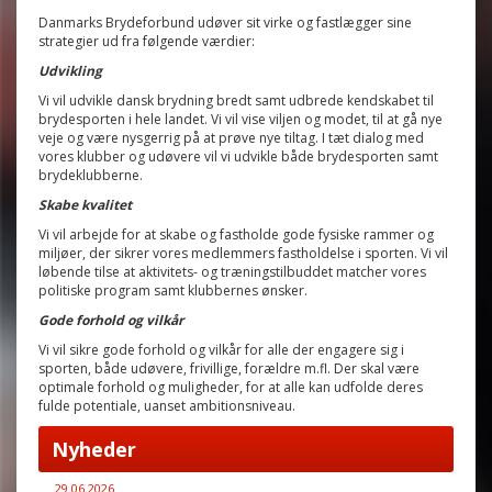
Danmarks Brydeforbund udøver sit virke og fastlægger sine
strategier ud fra følgende værdier:
Udvikling
Vi vil udvikle dansk brydning bredt samt udbrede kendskabet til
brydesporten i hele landet. Vi vil vise viljen og modet, til at gå nye
veje og være nysgerrig på at prøve nye tiltag. I tæt dialog med
vores klubber og udøvere vil vi udvikle både brydesporten samt
brydeklubberne.
Skabe kvalitet
Vi vil arbejde for at skabe og fastholde gode fysiske rammer og
miljøer, der sikrer vores medlemmers fastholdelse i sporten. Vi vil
løbende tilse at aktivitets- og træningstilbuddet matcher vores
politiske program samt klubbernes ønsker.
Gode forhold og vilkår
Vi vil sikre gode forhold og vilkår for alle der engagere sig i
sporten, både udøvere, frivillige, forældre m.fl. Der skal være
optimale forhold og muligheder, for at alle kan udfolde deres
fulde potentiale, uanset ambitionsniveau.
Nyheder
29.06.2026