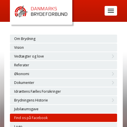
Toggle
navigatio
Om Brydning
Vision
Vedtægter og love
Referater
Økonomi
Dokumenter
Idrættens Fælles Forsikringer
Brydningens Historie
Jubilæumsgave
Find os på Facebook
Logo