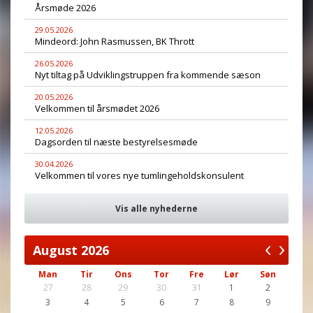
Årsmøde 2026
29.05.2026
Mindeord: John Rasmussen, BK Thrott
26.05.2026
Nyt tiltag på Udviklingstruppen fra kommende sæson
20.05.2026
Velkommen til årsmødet 2026
12.05.2026
Dagsorden til næste bestyrelsesmøde
30.04.2026
Velkommen til vores nye tumlingeholdskonsulent
Vis alle nyhederne
August
2026
Man
Tir
Ons
Tor
Fre
Lør
Søn
27
28
29
30
31
1
2
3
4
5
6
7
8
9