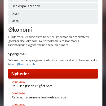
Find os på Facebook
Logo
Links
Økonomi
I undermenuen til venstre finder du information om skattefri
godtgørelse, økonomiske forhold mellem Danmarks
Brydeforbund og værtsklubberne med mere.
Spørgsmål
Såfremt du har spørgsmål vedr. økonomi, så skal du henvende dig
til
info@brydning.dk
.
Nyheder
29.06.2026
Poul Bengtsson er gået bort
04.06.2026
Referat fra seneste bestyrelsesmøde
03.06.2026