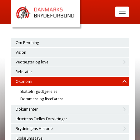
Toggle
navigatio
Om Brydning
Vision
Vedtægter og love
Referater
Økonomi
Skattefri godtgørelse
Dommere og listeførere
Dokumenter
Idrættens Fælles Forsikringer
Brydningens Historie
Jubilæumsgave