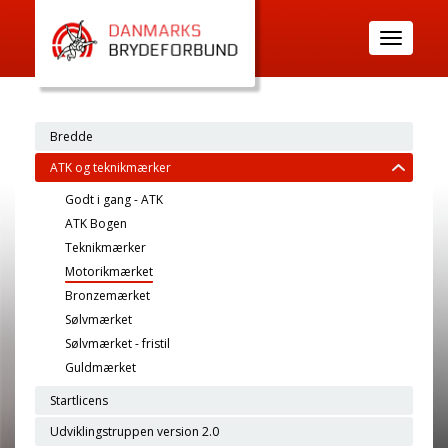
Toggle
navigatio
Bredde
ATK og teknikmærker
Godt i gang - ATK
ATK Bogen
Teknikmærker
Motorikmærket
Bronzemærket
Sølvmærket
Sølvmærket - fristil
Guldmærket
Startlicens
Udviklingstruppen version 2.0