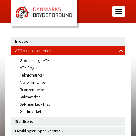
Toggle
navigatio
Bredde
ATK og teknikmærker
Godt i gang - ATK
ATK Bogen
Teknikmærker
Motorikmærket
Bronzemærket
Sølvmærket
Sølvmærket - fristil
Guldmærket
Startlicens
Udviklingstruppen version 2.0