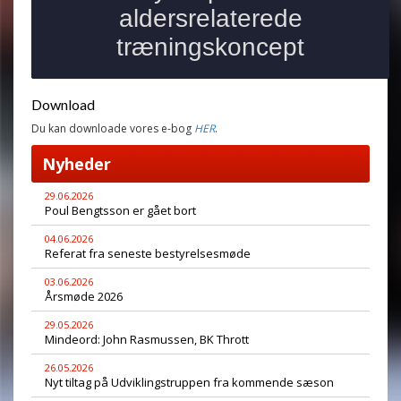
Download
Du kan downloade vores e-bog
HER
.
Nyheder
29.06.2026
Poul Bengtsson er gået bort
04.06.2026
Referat fra seneste bestyrelsesmøde
03.06.2026
Årsmøde 2026
29.05.2026
Mindeord: John Rasmussen, BK Thrott
26.05.2026
Nyt tiltag på Udviklingstruppen fra kommende sæson