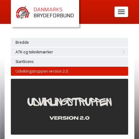
Toggle
navigatio
Bredde
ATK og teknikmærker
Startlicens
Udviklingstruppen version 2.0