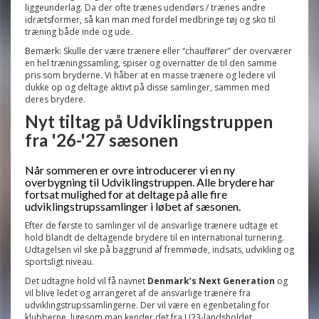
liggeunderlag. Da der ofte trænes udendørs / trænes andre
idrætsformer, så kan man med fordel medbringe tøj og sko til
træning både inde og ude.
Bemærk: Skulle der være trænere eller “chauffører” der overværer
en hel træningssamling, spiser og overnatter de til den samme
pris som bryderne. Vi håber at en masse trænere og ledere vil
dukke op og deltage aktivt på disse samlinger, sammen med
deres brydere.
Nyt tiltag på Udviklingstruppen
fra '26-'27 sæsonen
Når sommeren er ovre introducerer vi en ny
overbygning til Udviklingstruppen. Alle brydere har
fortsat mulighed for at deltage på alle fire
udviklingstrupssamlinger i løbet af sæsonen.
Efter de første to samlinger vil de ansvarlige trænere udtage et
hold blandt de deltagende brydere til en international turnering.
Udtagelsen vil ske på baggrund af fremmøde, indsats, udvikling og
sportsligt niveau.
Det udtagne hold vil få navnet
Denmark’s Next Generation
og
vil blive ledet og arrangeret af de ansvarlige trænere fra
udviklingstrupssamlingerne. Der vil være en egenbetaling for
klubberne, ligesom man kender det fra U23-landsholdet.