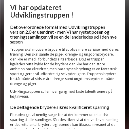
Vi har opdateret
Udviklingstruppen !
Det overordnede formål med Udviklingstruppen
version 2.0 er uændret - men Vi har rystet posen og
træningssamlingen vil se en del anderledes ud i den nye
sæson
Truppen skal motivere brydere til at blive mere seriøse med deres
træning. Den skal samle de pige-, drenge- og ungdomsbrydere,
der ikke er med i forbundets elitearbejde. Dog er truppen
ligeledes rette hylde for de brydere der ikke har den store
ambition om eliteidræt, men bare synes brydning er en fantastisk
sport og gerne vil udfordre sig selv yderligere. Truppens brydere
består både af sidste-års-drenge samt ungdomsbrydere - både
drenge og piger.
Udviklingstruppen stiller hver gang med faste talenttrænere på
højt niveau.
De deltagende brydere sikres kvalificeret sparring
Eliteudvalget vil nemlig sørge for at der kommer udenlandsk
sparring til alle samlinger. Således sikrer vi at der ved hver samling
er det rette antal brydere og løbende kan tilpasse niveauet af de