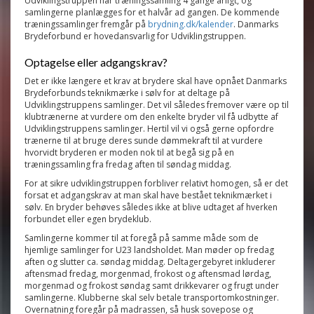
Udviklingstruppen har træningssamling 4 gange årligt, og
samlingerne planlægges for et halvår ad gangen. De kommende
træningssamlinger fremgår på
brydning.dk/kalender
. Danmarks
Brydeforbund er hovedansvarlig for Udviklingstruppen.
Optagelse eller adgangskrav?
Det er ikke længere et krav at brydere skal have opnået Danmarks
Brydeforbunds teknikmærke i sølv for at deltage på
Udviklingstruppens samlinger. Det vil således fremover være op til
klubtrænerne at vurdere om den enkelte bryder vil få udbytte af
Udviklingstruppens samlinger. Hertil vil vi også gerne opfordre
trænerne til at bruge deres sunde dømmekraft til at vurdere
hvorvidt bryderen er moden nok til at begå sig på en
træningssamling fra fredag aften til søndag middag.
For at sikre udviklingstruppen forbliver relativt homogen, så er det
forsat et adgangskrav at man skal have bestået teknikmærket i
sølv. En bryder behøves således ikke at blive udtaget af hverken
forbundet eller egen brydeklub.
Samlingerne kommer til at foregå på samme måde som de
hjemlige samlinger for U23 landsholdet. Man møder op fredag
aften og slutter ca. søndag middag. Deltagergebyret inkluderer
aftensmad fredag, morgenmad, frokost og aftensmad lørdag,
morgenmad og frokost søndag samt drikkevarer og frugt under
samlingerne. Klubberne skal selv betale transportomkostninger.
Overnatning foregår på madrassen, så husk sovepose og