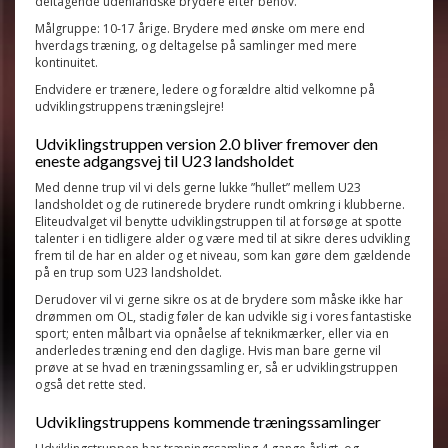
deltagende udenlandske brydere efter behov.
Målgruppe: 10-17 årige. Brydere med ønske om mere end
hverdags træning, og deltagelse på samlinger med mere
kontinuitet.
Endvidere er trænere, ledere og forældre altid velkomne på
udviklingstruppens træningslejre!
Udviklingstruppen version 2.0 bliver fremover den
eneste adgangsvej til U23 landsholdet
Med denne trup vil vi dels gerne lukke ”hullet” mellem U23
landsholdet og de rutinerede brydere rundt omkring i klubberne.
Eliteudvalget vil benytte udviklingstruppen til at forsøge at spotte
talenter i en tidligere alder og være med til at sikre deres udvikling
frem til de har en alder og et niveau, som kan gøre dem gældende
på en trup som U23 landsholdet.
Derudover vil vi gerne sikre os at de brydere som måske ikke har
drømmen om OL, stadig føler de kan udvikle sig i vores fantastiske
sport; enten målbart via opnåelse af teknikmærker, eller via en
anderledes træning end den daglige. Hvis man bare gerne vil
prøve at se hvad en træningssamling er, så er udviklingstruppen
også det rette sted.
Udviklingstruppens kommende træningssamlinger