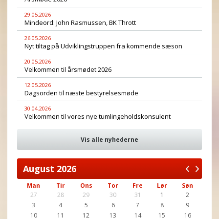
29.05.2026
Mindeord: John Rasmussen, BK Thrott
26.05.2026
Nyt tiltag på Udviklingstruppen fra kommende sæson
20.05.2026
Velkommen til årsmødet 2026
12.05.2026
Dagsorden til næste bestyrelsesmøde
30.04.2026
Velkommen til vores nye tumlingeholdskonsulent
Vis alle nyhederne
August
2026
Man
Tir
Ons
Tor
Fre
Lør
Søn
27
28
29
30
31
1
2
3
4
5
6
7
8
9
10
11
12
13
14
15
16