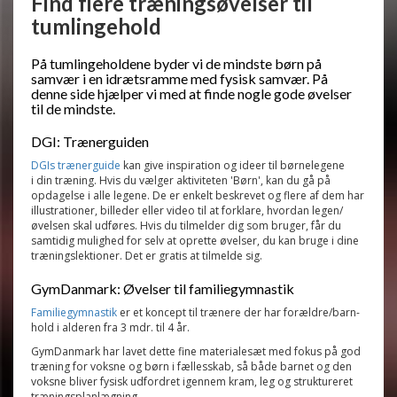
Find flere træningsøvelser til
tumlingehold
På tumlingeholdene byder vi de mindste børn på
samvær i en idrætsramme med fysisk samvær. På
denne side hjælper vi med at finde nogle gode øvelser
til de mindste.
DGI: Trænerguiden
DGIs trænerguide
kan give inspiration og ideer til børnelegene
i din træning. Hvis du vælger aktiviteten 'Børn', kan du gå på
opdagelse i alle legene. De er enkelt beskrevet og flere af dem har
illustrationer, billeder eller video til at forklare, hvordan legen/
øvelsen skal udføres.
Hvis du tilmelder dig som bruger, får du
samtidig mulighed for selv at oprette øvelser, du kan bruge i dine
træningslektioner. Det er gratis at tilmelde sig.
GymDanmark: Øvelser til familiegymnastik
Familiegymnastik
er et koncept til trænere der har forældre/barn-
hold i alderen fra 3 mdr. til 4 år.
GymDanmark har lavet dette fine materialesæt med fokus på god
træning for voksne og børn i fællesskab, så både barnet og den
voksne bliver fysisk udfordret igennem kram, leg og struktureret
træningsplanlægning.