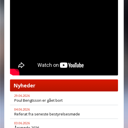
Nyheder
29.06.2026
Poul Bengtsson er gået bort
04.06.2026
Referat fra seneste bestyrelsesmøde
03.06.2026
Årsmøde 2026