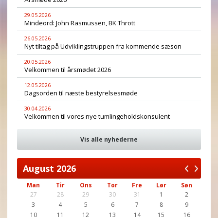
29.05.2026
Mindeord: John Rasmussen, BK Thrott
26.05.2026
Nyt tiltag på Udviklingstruppen fra kommende sæson
20.05.2026
Velkommen til årsmødet 2026
12.05.2026
Dagsorden til næste bestyrelsesmøde
30.04.2026
Velkommen til vores nye tumlingeholdskonsulent
Vis alle nyhederne
August
2026
Man
Tir
Ons
Tor
Fre
Lør
Søn
27
28
29
30
31
1
2
3
4
5
6
7
8
9
10
11
12
13
14
15
16