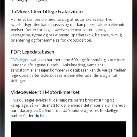
ToMove: Ideer til lege & aktiviteter
Her er et
kompendie
med forslag til motoriske øvelser hvor
sværhedsgraden kan tilpasses og der kan plukkes aldersrelevante
øvelser. Der er forslag til øvelser der involverer: spring,
kaste/gribe, rytme og reaktionstid, sparketeknik, balance, rumlig
orientering og fornemmelse for kropsposition.
FDF: Legedatabasen
FDFs legedatabasen
har mere end 600 lege for små og store børn.
Kender du fx legene: Bissebil, Ankelmøfling, Kameler i
sandstorm eller Hajen kommer ? I databasen kan du vælge mellem
lege opdelt efter aldersklasse, inden- eller udendørs og antal
deltagere.
Videoøvelser til Motorikmærket
Hvis du søger øvelser til de mindste børns brydetræning og
kamplege, så kan du med fordel anvende det materiale vi allerede
har udarbejdet. Du finder det på Youtube og vores forskellige
hæfter finder du
her
.