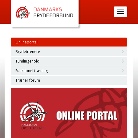
Toggle
navigatio
Onlineportal
Brydetrænere
Tumlingehold
Funktionel træning
Træner forum