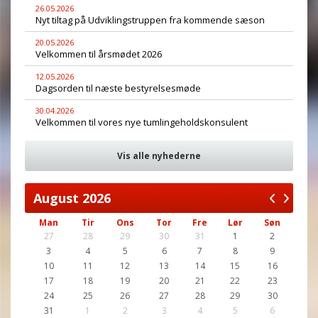
26.05.2026
Nyt tiltag på Udviklingstruppen fra kommende sæson
20.05.2026
Velkommen til årsmødet 2026
12.05.2026
Dagsorden til næste bestyrelsesmøde
30.04.2026
Velkommen til vores nye tumlingeholdskonsulent
Vis alle nyhederne
August
2026
Man
Tir
Ons
Tor
Fre
Lør
Søn
27
28
29
30
31
1
2
3
4
5
6
7
8
9
10
11
12
13
14
15
16
17
18
19
20
21
22
23
24
25
26
27
28
29
30
31
1
2
3
4
5
6