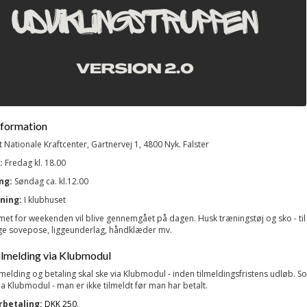
formation
 Nationale Kraftcenter, Gartnervej 1, 4800 Nyk. Falster
:
Fredag kl. 18.00
ng:
Søndag ca. kl.12.00
ning:
I klubhuset
t for weekenden vil blive gennemgået på dagen. Husk træningstøj og sko - til
e sovepose, liggeunderlag, håndklæder mv.
lmelding via Klubmodul
lmelding og betaling skal ske via Klubmodul - inden tilmeldingsfristens udløb.
Som
ia Klubmodul - man er ikke tilmeldt før man har betalt.
rbetaling:
DKK 250
.