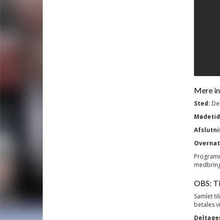
Mere in
Sted:
Det
Mødetid
Afslutni
Overnat
Programme
medbring
OBS: Ti
Samlet ti
betales v
Deltage