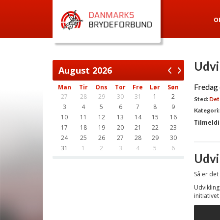
O
Udvi
August
2026
Fredag 
Man
Tir
Ons
Tor
Fre
Lør
Søn
27
28
29
30
31
1
2
Sted:
Det 
3
4
5
6
7
8
9
Kategori:
10
11
12
13
14
15
16
Tilmeldi
17
18
19
20
21
22
23
24
25
26
27
28
29
30
31
1
2
3
4
5
6
Udvi
Så er det
Udviklin
initiative