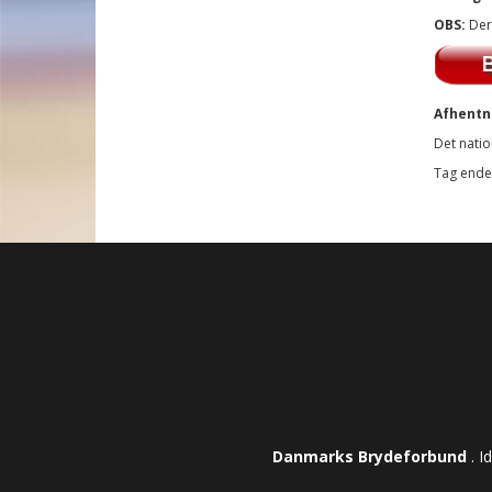
OBS:
Der
Afhentn
Det natio
Tag endel
Danmarks Brydeforbund
. I