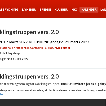
M BRYDNING
NYHEDER
BREDDE
KLUBBER
NKC
KALENDER
LA
klingstruppen vers. 2.0
d. 19. marts 2027 kl. 18:00 til Søndag d. 21. marts 2027
Nationale Kraftcenter, Gartnervej 1, 4800 Nyk. Falster
 Udviklingstrup
ngsfrist 15-03-2027
klingstruppen vers. 2.0
 tid til træningssamling for Udviklingstruppen.
Husk at invitere jeres pigebr
gstruppen er sammensat således, at der tilgodeses pige-, drenge & ungdomsb
t
her
.