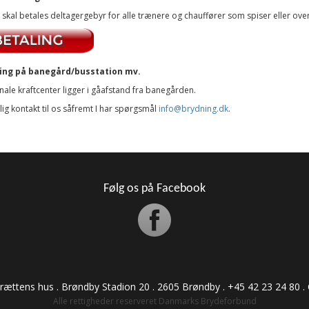
 skal betales deltagergebyr for alle trænere og chauffører som spiser eller ov
ing på banegård/busstation mv.
nale kraftcenter ligger i gåafstand fra banegården.
ig kontakt til os såfremt I har spørgsmål
info@brydning.dk
.
Følg os på Facebook
drættens hus . Brøndby Stadion 20 . 2605 Brøndby . +45 42 23 24 80 . CVR:
Alle rettigheder reserveret Danmarks Brydeforbund