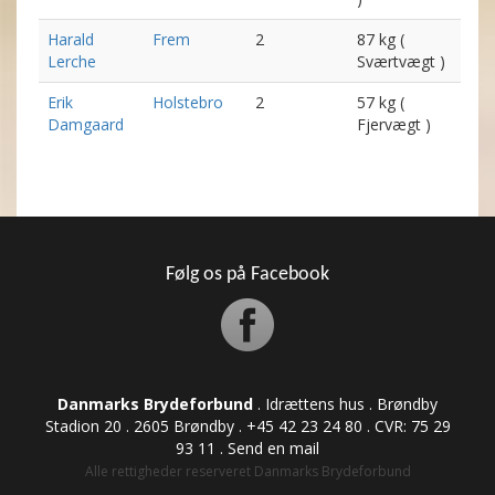
Harald
Frem
2
87 kg (
Lerche
Sværtvægt )
Erik
Holstebro
2
57 kg (
Damgaard
Fjervægt )
Følg os på Facebook
Danmarks Brydeforbund
. Idrættens hus . Brøndby
Stadion 20 . 2605 Brøndby . +45 42 23 24 80 . CVR: ​​​​​​75 29
93 11 .
Send en mail
Alle rettigheder reserveret Danmarks Brydeforbund