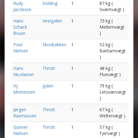
Rudy
Kolding
1
87 kg (
Jacobsen
Sværtvægt )
Hans
Vestjyden
1
73 kg (
Schack
Mellemvægt
Bruun
)
Poul
Skovbakken
1
52 kg (
Nielsen
Bantamvægt
)
Hans
Thrott
1
48 kg (
Nicolaisen
Fluevægt )
Hj.
Jyden
1
79 kg (
Mortensen
Letsværvægt
)
Jørgen
Thrott
1
67 kg (
Rasmussen
Weltervægt )
Gunner
Thrott
1
57 kg (
Nielsen
Fjervægt )