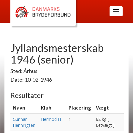
Toggle
navigatio
Jyllandsmesterskab
1946 (senior)
Sted: Århus
Dato: 10-02-1946
Resultater
Navn
Klub
Placering
Vægt
Gunnar
Hermod H
1
62 kg (
Henningsen
Letvægt )