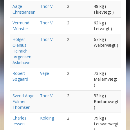
Aage
Thor V
2
48 kg (
Christiansen
Fluevægt )
Vermund
Thor V
2
62 kg (
Münster
Letvægt )
Holger
Thor V
2
67 kg (
Olenius
Weltervægt )
Heinrich
Jørgensen
Askehave
Robert
Vejle
2
73 kg (
Søgaard
Mellemvægt
)
Svend Aage
Thor V
2
52 kg (
Folmer
Bantamvægt
Thomsen
)
Charles
Kolding
2
79 kg (
Jessen
Letsværvægt
)