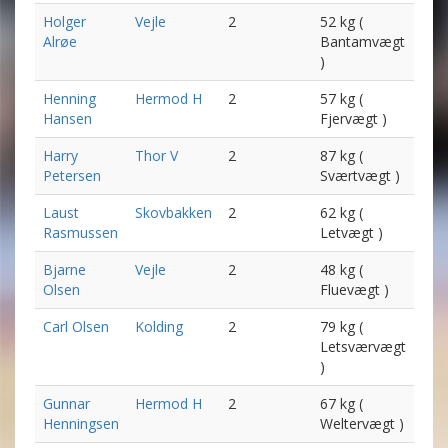
Holger
Vejle
2
52 kg (
Alrøe
Bantamvægt
)
Henning
Hermod H
2
57 kg (
Hansen
Fjervægt )
Harry
Thor V
2
87 kg (
Petersen
Sværtvægt )
Laust
Skovbakken
2
62 kg (
Rasmussen
Letvægt )
Bjarne
Vejle
2
48 kg (
Olsen
Fluevægt )
Carl Olsen
Kolding
2
79 kg (
Letsværvægt
)
Gunnar
Hermod H
2
67 kg (
Henningsen
Weltervægt )