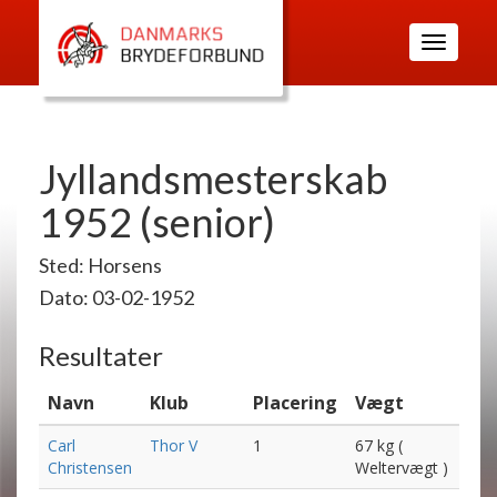
Toggle
navigatio
Jyllandsmesterskab
1952 (senior)
Sted: Horsens
Dato: 03-02-1952
Resultater
Navn
Klub
Placering
Vægt
Carl
Thor V
1
67 kg (
Christensen
Weltervægt )