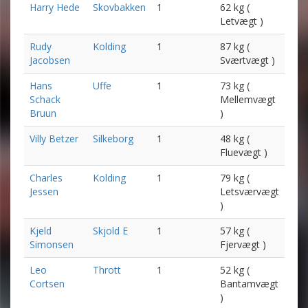
Harry Hede
Skovbakken
1
62 kg (
Letvægt )
Rudy
Kolding
1
87 kg (
Jacobsen
Sværtvægt )
Hans
Uffe
1
73 kg (
Schack
Mellemvægt
Bruun
)
Villy Betzer
Silkeborg
1
48 kg (
Fluevægt )
Charles
Kolding
1
79 kg (
Jessen
Letsværvægt
)
Kjeld
Skjold E
1
57 kg (
Simonsen
Fjervægt )
Leo
Thrott
1
52 kg (
Cortsen
Bantamvægt
)