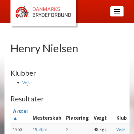
Toggle
navigatio
Henry Nielsen
Klubber
Vejle
Resultater
Årstal
▲
Mesterskab
Placering
Vægt
Klub
1953
1953jm
2
48 kg (
Vejle