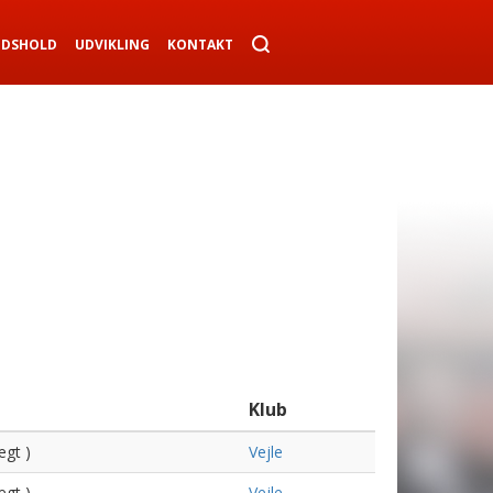
NDSHOLD
UDVIKLING
KONTAKT
Klub
ægt )
Vejle
ægt )
Vejle