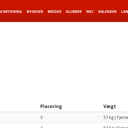
M BRYDNING
NYHEDER
BREDDE
KLUBBER
NKC
KALENDER
LA
Placering
Vægt
3
57 kg ( Fjerv
2
57 kg ( Fjerv