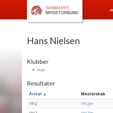
O
Hans Nielsen
Klubber
Vejle
Resultater
Årstal ▲
Mesterskab
1912
1912jm
1917
1917jm