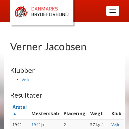
Toggle
navigatio
Verner Jacobsen
Klubber
Vejle
Resultater
Årstal
▲
Mesterskab
Placering
Vægt
Klub
1942
1942jm
2
57 kg (
Vejle