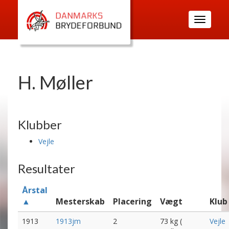
Toggle
navigatio
H. Møller
Klubber
Vejle
Resultater
Årstal
▲
Mesterskab
Placering
Vægt
Klub
1913
1913jm
2
73 kg (
Vejle