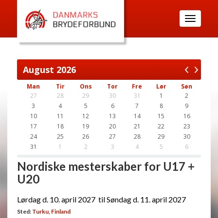
Toggle
navigatio
August
2026
Man
Tir
Ons
Tor
Fre
Lør
Søn
27
28
29
30
31
1
2
3
4
5
6
7
8
9
10
11
12
13
14
15
16
17
18
19
20
21
22
23
24
25
26
27
28
29
30
31
1
2
3
4
5
6
Nordiske mesterskaber for U17 +
U20
Lørdag d. 10. april 2027 til Søndag d. 11. april 2027
Sted:
Turku, Finland