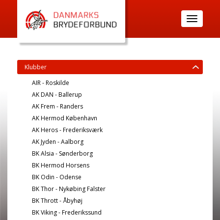
Toggle
navigatio
Klubber
AIR - Roskilde
AK DAN - Ballerup
AK Frem - Randers
AK Hermod København
AK Heros - Frederiksværk
AK Jyden - Aalborg
BK Alsia - Sønderborg
BK Hermod Horsens
BK Odin - Odense
BK Thor - Nykøbing Falster
BK Thrott - Åbyhøj
BK Viking - Frederikssund