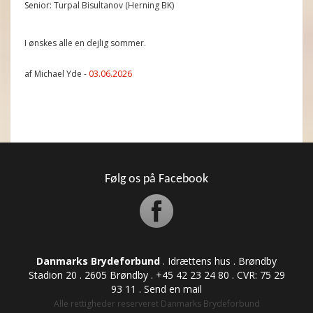
Senior: Turpal Bisultanov (Herning BK)
I ønskes alle en dejlig sommer.
af Michael Yde -
03.06.2026
Følg os på Facebook
Danmarks Brydeforbund
. Idrættens hus . Brøndby
Stadion 20 . 2605 Brøndby . +45 42 23 24 80 . CVR: ​​​​​​75 29
93 11 .
Send en mail
Alle rettigheder reserveret Danmarks Brydeforbund