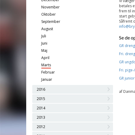
Vi vælger
betales e
November
frem til 
Oktober
start geb
Såfremt o
September
info@bry
August
Juli
Se de o
Juni
GR dren
Maj
Fri. dren
April
GR ung
Marts
Fri. pige-
Februar
GR junior
Januar
2016
af Danma
2015
2014
2013
2012