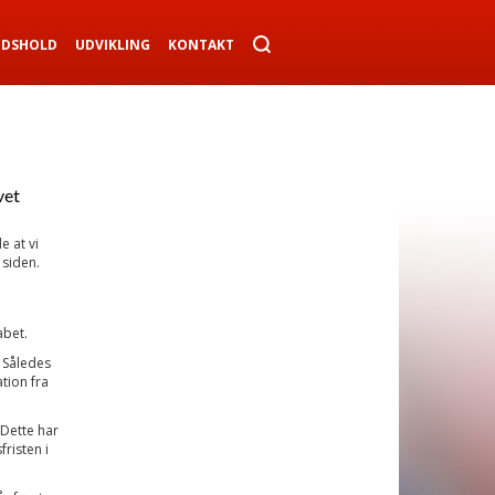
NDSHOLD
UDVIKLING
KONTAKT
e
vet
e at vi
 siden.
abet.
. Således
tion fra
Dette har
fristen i