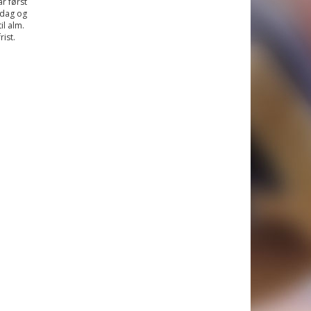
r først
 dag og
il alm.
ist.