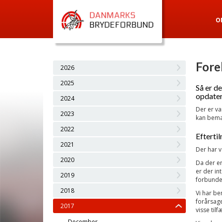
O
Fore
2026
2025
Så er de
opdate
2024
Der er va
2023
kan bemær
2022
Efterti
2021
Der har v
2020
Da der er
er der in
2019
forbunde
2018
Vi har bem
forårsage
2017
visse til
December