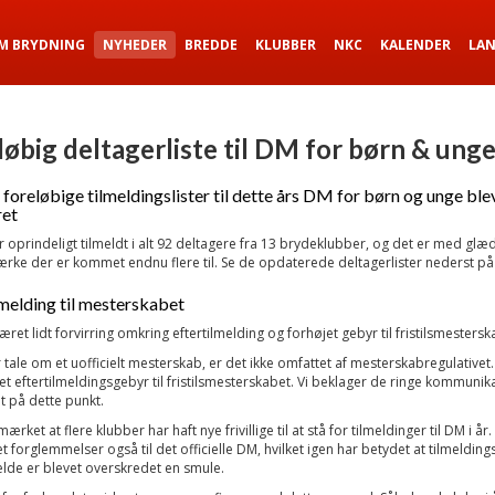
M BRYDNING
NYHEDER
BREDDE
KLUBBER
NKC
KALENDER
LA
løbig deltagerliste til DM for børn & ung
 foreløbige tilmeldingslister til dette års DM for børn og unge ble
ret
r oprindeligt tilmeldt i alt 92 deltagere fra 13 brydeklubber, og det er med glæd
ke der er kommet endnu flere til. Se de opdaterede deltagerlister nederst på
lmelding til mesterskabet
æret lidt forvirring omkring eftertilmelding og forhøjet gebyr til fristilsmestersk
 tale om et uofficielt mesterskab, er det ikke omfattet af mesterskabregulativet
tet eftertilmeldingsgebyr til fristilsmesterskabet. Vi beklager de ringe kommunika
t på dette punkt.
ærket at flere klubber har haft nye frivillige til at stå for tilmeldinger til DM i år.
t forglemmelser også til det officielle DM, hvilket igen har betydet at tilmeldings
fælde er blevet overskredet en smule.