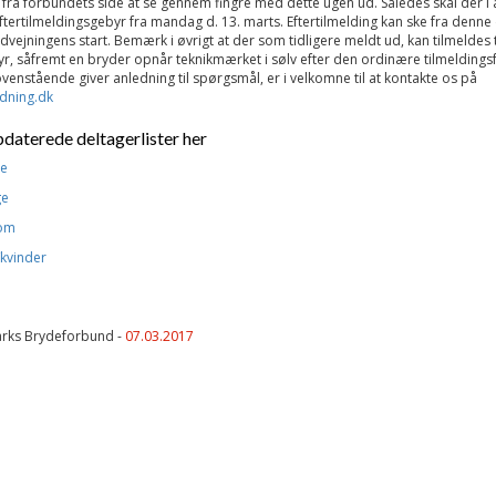
 fra forbundets side at se gennem fingre med dette ugen ud. Således skal der i å
ftertilmeldingsgebyr f
ra mandag d. 13. marts. Eftertilmelding kan ske fra denne
indvejningens start. Bemærk i øvrigt at der som tidligere meldt ud, kan
tilmeldes t
yr, såfremt en bryder opnår teknikmærket i sølv efter den ordinære tilmeldingsfr
venstående giver anledning til spørgsmål, er i velkomne til at kontakte os på
dning.dk
pdaterede deltagerlister her
ge
ge
dom
/kvinder
rks Brydeforbund -
07.03.2017