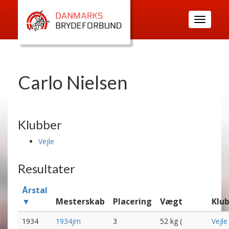
Toggle
navigatio
Carlo Nielsen
Klubber
Vejle
Resultater
Årstal
▼
Mesterskab
Placering
Vægt
Klu
1934
1934jm
3
52 kg (
Vejle